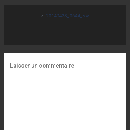
Navigation
20140428_0644_sw
d’article
Laisser un commentaire