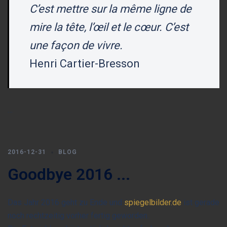
C’est mettre sur la même ligne de
mire la tête, l’œil et le cœur. C’est
une façon de vivre.
Henri Cartier-Bresson
…
2016-12-31
BLOG
Goodbye 2016 ...
Das Jahr 2016 geht zu Ende und
spiegelbilder.de
ist gerade
noch rechtzeitig vorher fertig geworden.