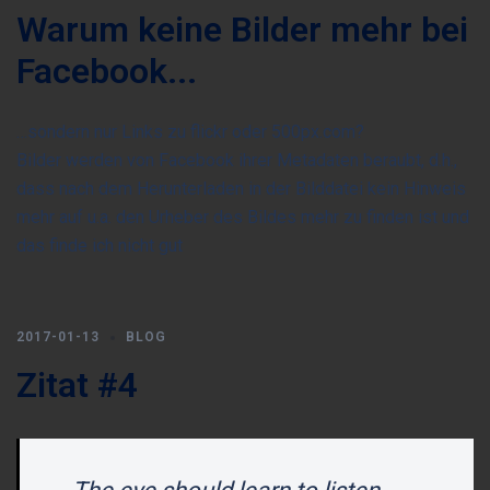
Warum keine Bilder mehr bei
Facebook...
…sondern nur Links zu flickr oder 500px.com?
Bilder werden von Facebook ihrer Metadaten beraubt, d.h.,
dass nach dem Herunterladen in der Bilddatei kein Hinweis
mehr auf u.a. den Urheber des Bildes mehr zu finden ist und
das finde ich nicht gut
2017-01-13
BLOG
Zitat #4