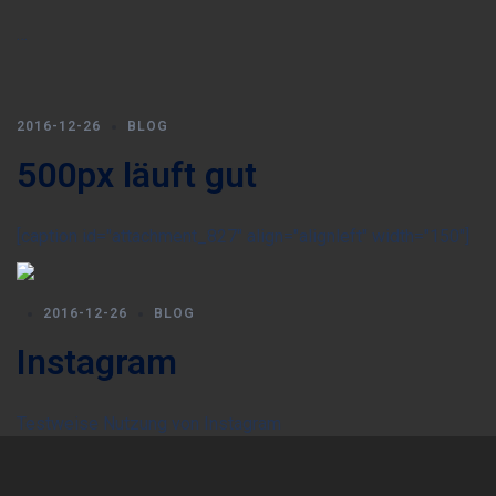
…
2016-12-26
BLOG
500px läuft gut
[caption id="attachment_827" align="alignleft" width="150"]
2016-12-26
BLOG
Instagram
Testweise Nutzung von Instagram
(
https://www.instagram.com/spiegelbilder.de
), obwohl ich
bisher nicht viel Anspruchsvolles über das Telefon