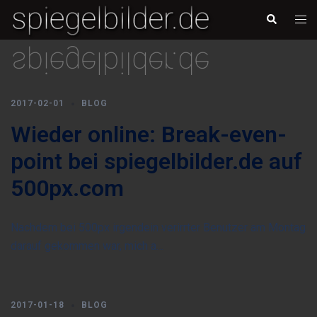
Zum
Men
Suche
Inhalt
umsc
springen
2017-02-01
BLOG
Wieder online: Break-even-
point bei spiegelbilder.de auf
500px.com
Nachdem bei 500px irgendein verirrter Benutzer am Montag
darauf gekommen war, mich a…
2017-01-18
BLOG